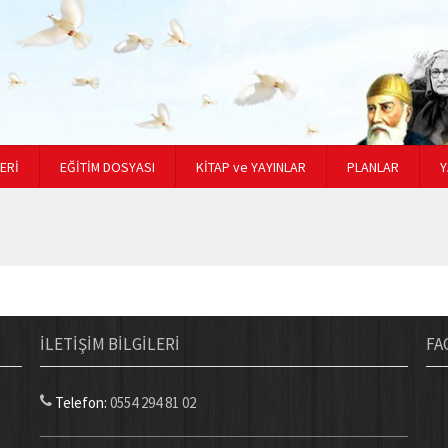
ERİ
EĞİTİM DOSYASI
KİTAP ve YAYINLAR
PLANLAR
Y
İLETİŞİM BİLGİLERİ
FA
Telefon:
0554 294 81 02