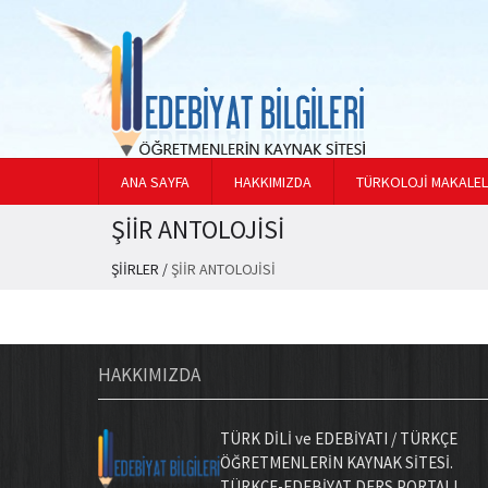
ANA SAYFA
HAKKIMIZDA
TÜRKOLOJİ MAKALEL
ŞİİR ANTOLOJİSİ
ŞİİRLER
/
ŞİİR ANTOLOJİSİ
HAKKIMIZDA
TÜRK DİLİ ve EDEBİYATI / TÜRKÇE
ÖĞRETMENLERİN KAYNAK SİTESİ.
TÜRKÇE-EDEBİYAT DERS PORTALI