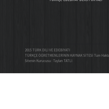
2015 TÜRK DİLİ VE EDEBİYATI
TÜRKÇE ÖĞRETMENLERİNİN KAYNAK SİTESİ Tüm Hakları 
Sitenin Kurucusu : Taylan TATLI